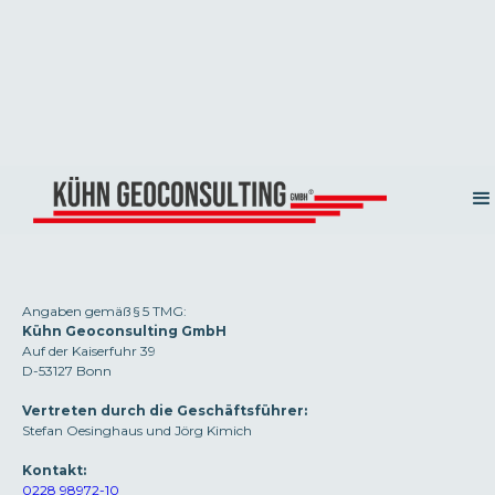
Impressum
RECHTLICHE INFORMATIONEN ZU UNSEREM UNTERNEHMEN UND
UNSERER WEBPRÄSENZ
Angaben gemäß § 5 TMG:
Kühn Geoconsulting GmbH
Auf der Kaiserfuhr 39
D-53127 Bonn
Vertreten durch die Geschäftsführer:
Stefan Oesinghaus und Jörg Kimich
Kontakt:
0228 98972-10