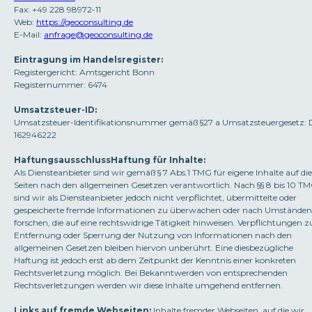
Fax: +49 228 98972-11
Web:
https://geoconsulting.de
E-Mail:
anfrage@geoconsulting.de
Eintragung im Handelsregister:
Registergericht: Amtsgericht Bonn
Registernummer: 6474
Umsatzsteuer-ID:
Umsatzsteuer-Identifikationsnummer gemäß §27 a Umsatzsteuergesetz:
162946222
HaftungsausschlussHaftung für Inhalte:
Als Diensteanbieter sind wir gemäß § 7 Abs.1 TMG für eigene Inhalte auf di
Seiten nach den allgemeinen Gesetzen verantwortlich. Nach §§ 8 bis 10 T
sind wir als Diensteanbieter jedoch nicht verpflichtet, übermittelte oder
gespeicherte fremde Informationen zu überwachen oder nach Umständen
forschen, die auf eine rechtswidrige Tätigkeit hinweisen. Verpflichtungen z
Entfernung oder Sperrung der Nutzung von Informationen nach den
allgemeinen Gesetzen bleiben hiervon unberührt. Eine diesbezügliche
Haftung ist jedoch erst ab dem Zeitpunkt der Kenntnis einer konkreten
Rechtsverletzung möglich. Bei Bekanntwerden von entsprechenden
Rechtsverletzungen werden wir diese Inhalte umgehend entfernen.
Links auf fremde Webseiten:
Inhalte fremder Webseiten, auf die wir