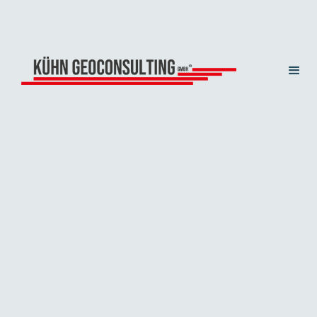
ZTV Straßenbau
VOB 2016
Vorschriften für den Erdbau
Übernahme der
Homogenbereiche für Boden und Fels aus den ATV
Normen.